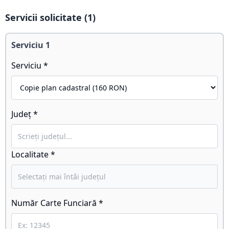
Servicii solicitate (
1
)
Serviciu
1
Serviciu *
Județ *
Localitate *
Număr Carte Funciară *