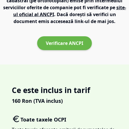
cadastral (pe ortofotoplan) emise prin intermediul
serviciilor oferite de companie pot fi verificate pe
site-
ul oficial al ANCPI
. Dacă dorești să verifici un
document emis accesează link-ul de mai jos.
Verificare ANCPI
Ce este inclus in tarif
160
Ron (TVA inclus)
Toate taxele OCPI