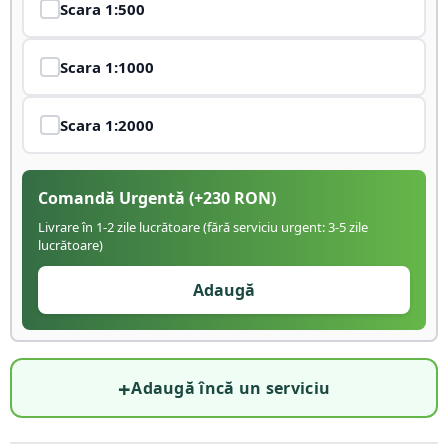
Scara
1:500
Scara
1:1000
Scara
1:2000
Comandă Urgentă
(+
230
RON)
Livrare în 1-2 zile lucrătoare (fără serviciu urgent: 3-5 zile
lucrătoare)
Adaugă
+
Adaugă încă un serviciu