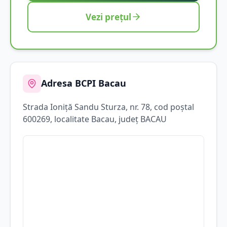
Vezi prețul
Adresa BCPI
Bacau
Strada
Ioniţă Sandu Sturza
, nr. 78
, cod poștal
600269
, localitate
Bacau
, județ
BACAU