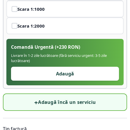
Scara
1:1000
Scara
1:2000
Comandă Urgentă
(+
230
RON)
Livrare în 1-2 zile lucrătoare (fără serviciu urgent: 3-5 zile
lucrătoare)
Adaugă
+
Adaugă încă un serviciu
Tip factură