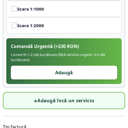
Scara
1:1000
Scara
1:2000
Comandă Urgentă
(+
230
RON)
Livrare în 1-2 zile lucrătoare (fără serviciu urgent: 3-5 zile
lucrătoare)
Adaugă
+
Adaugă încă un serviciu
Tip factură