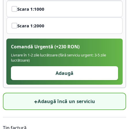
Scara
1:1000
Scara
1:2000
Comandă Urgentă
(+
230
RON)
Livrare în 1-2 zile lucrătoare (fără serviciu urgent: 3-5 zile
lucrătoare)
Adaugă
+
Adaugă încă un serviciu
Tip factură