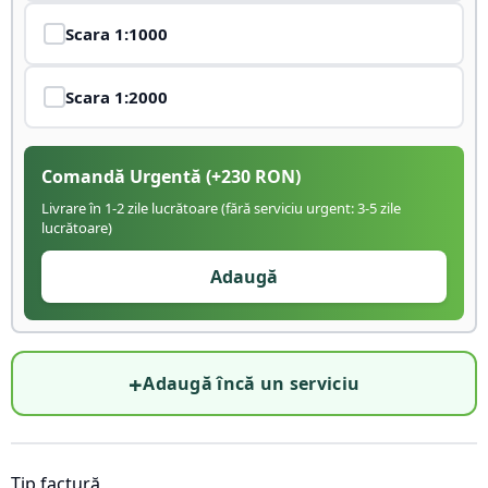
Scara
1:1000
Scara
1:2000
Comandă Urgentă
(+
230
RON)
Livrare în 1-2 zile lucrătoare (fără serviciu urgent: 3-5 zile
lucrătoare)
Adaugă
+
Adaugă încă un serviciu
Tip factură