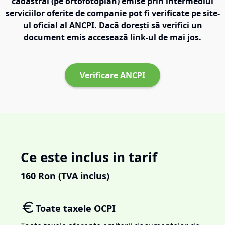
cadastral (pe ortofotoplan) emise prin intermediul
serviciilor oferite de companie pot fi verificate pe
site-
ul oficial al ANCPI
. Dacă dorești să verifici un
document emis accesează link-ul de mai jos.
Verificare ANCPI
Ce este inclus in tarif
160
Ron (TVA inclus)
Toate taxele OCPI