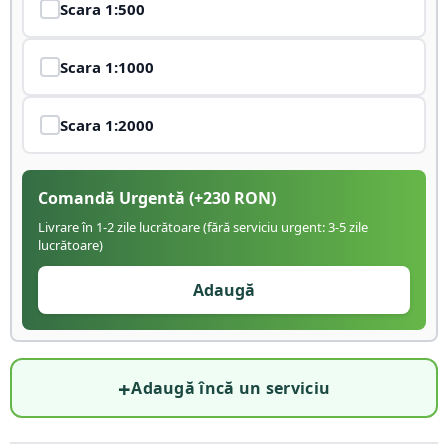
Scara
1:500
Scara
1:1000
Scara
1:2000
Comandă Urgentă
(+
230
RON)
Livrare în 1-2 zile lucrătoare (fără serviciu urgent: 3-5 zile
lucrătoare)
Adaugă
+
Adaugă încă un serviciu