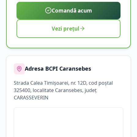
Comandă acum
Vezi prețul
Adresa BCPI
Caransebes
Strada
Calea Timişoarei
, nr. 12D
, cod poștal
325400
, localitate
Caransebes
, județ
CARASSEVERIN