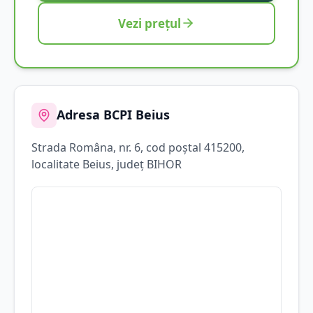
Vezi prețul
Adresa BCPI
Beius
Strada
Româna
, nr. 6
, cod poștal 415200
,
localitate
Beius
, județ
BIHOR