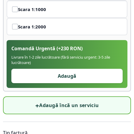
Scara
1:1000
Scara
1:2000
Comandă Urgentă
(+
230
RON)
Livrare în 1-2 zile lucrătoare (fără serviciu urgent: 3-5 zile
lucrătoare)
Adaugă
+
Adaugă încă un serviciu
Tip factură