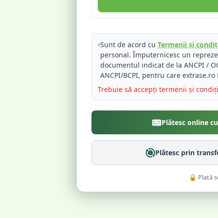
Sunt de acord cu
Termenii și condiți
personal. Împuternicesc un reprez
documentul indicat de la ANCPI / OC
ANCPI/BCPI, pentru care extrase.ro 
Trebuie să accepți termenii și condiț
Plătesc online c
Plătesc prin trans
🔒 Plată s