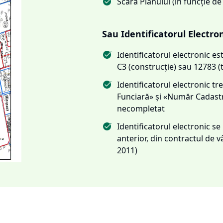
Scara Planului (în funcție de
Sau Identificatorul Electro
Identificatorul electronic 
C3 (construcție) sau 12783 (
Identificatorul electronic 
Funciară» și «Număr Cadas
necompletat
Identificatorul electronic s
anterior, din contractul de
2011)