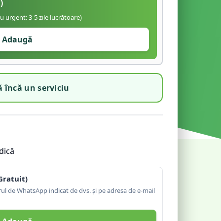
)
iu urgent: 3-5 zile lucrătoare)
Adaugă
 încă un serviciu
dică
Gratuit)
l de WhatsApp indicat de dvs. și pe adresa de e-mail