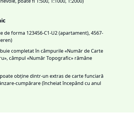
 nevoie, poate fi 1:500, 1:1000, 1:2000)
nic
este de forma 123456-C1-U2 (apartament), 4567-
teren)
trebuie completat în câmpurile «Număr de Carte
tru», câmpul «Număr Topografic» rămâne
e poate obține dintr-un extras de carte funciară
 vânzare-cumpărare (încheiat începând cu anul