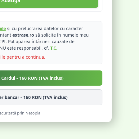
Adaugă
ile
și cu prelucrarea datelor cu caracter
entant
extrase.ro
să solicite în numele meu
PI. Pot apărea întârzieri cauzate de
NU este responsabil, cf.
T.C.
iile pentru a continua.
u Cardul -
160
RON (TVA inclus)
fer bancar -
160
RON (TVA inclus)
ecurizată prin Netopia