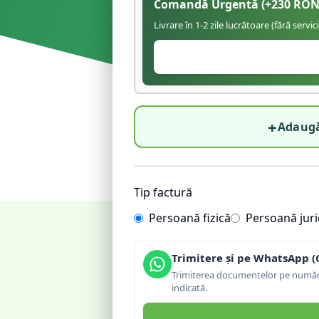
Comandă Urgentă
(+
230
RON
Livrare în 1-2 zile lucrătoare (fără servic
+
Adaugă
Tip factură
Persoană fizică
Persoană juri
Trimitere și pe WhatsApp (
Trimiterea documentelor pe număru
indicată.