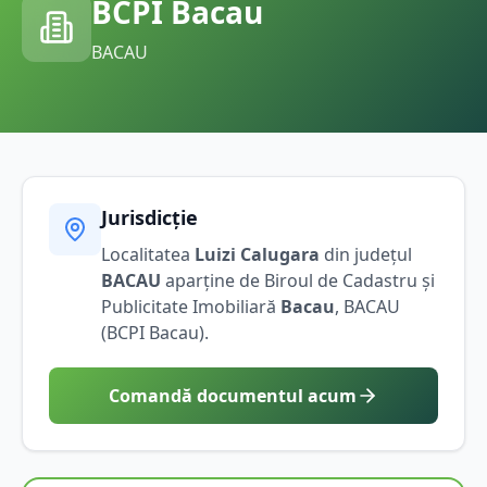
BCPI
Bacau
BACAU
Jurisdicție
Localitatea
Luizi Calugara
din județul
BACAU
aparține de Biroul de Cadastru și
Publicitate Imobiliară
Bacau
,
BACAU
(BCPI
Bacau
).
Comandă documentul acum