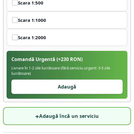
Scara
1:500
Scara
1:1000
Scara
1:2000
Comandă Urgentă
(+
230
RON)
Livrare în 1-2 zile lucrătoare (fără serviciu urgent: 3-5 zile
lucrătoare)
Adaugă
+
Adaugă încă un serviciu