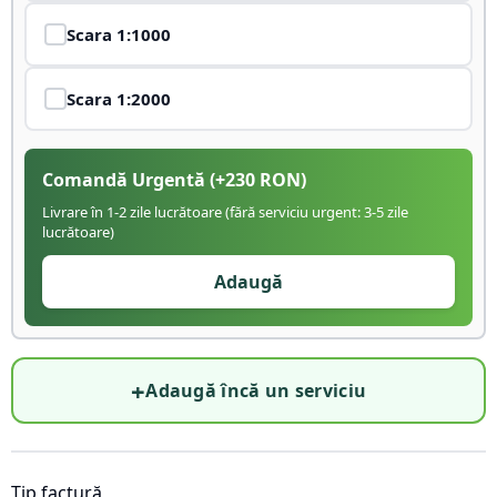
Scara
1:1000
Scara
1:2000
Comandă Urgentă
(+
230
RON)
Livrare în 1-2 zile lucrătoare (fără serviciu urgent: 3-5 zile
lucrătoare)
Adaugă
+
Adaugă încă un serviciu
Tip factură