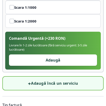
Scara
1:1000
Scara
1:2000
Comandă Urgentă
(+
230
RON)
Livrare în 1-2 zile lucrătoare (fără serviciu urgent: 3-5 zile
lucrătoare)
Adaugă
+
Adaugă încă un serviciu
Tip factură