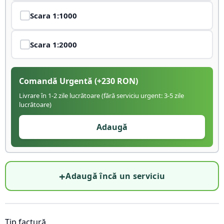
Scara
1:1000
Scara
1:2000
Comandă Urgentă
(+
230
RON)
Livrare în 1-2 zile lucrătoare (fără serviciu urgent: 3-5 zile
lucrătoare)
Adaugă
+
Adaugă încă un serviciu
Tip factură