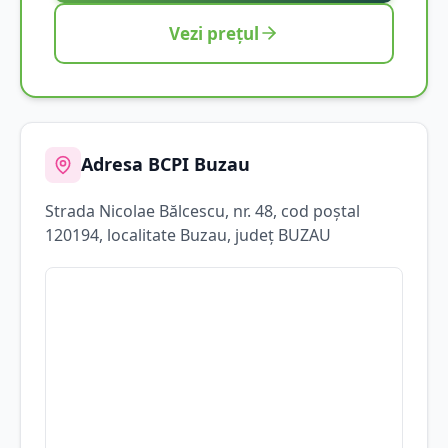
Vezi prețul
Adresa BCPI
Buzau
Strada
Nicolae Bălcescu
, nr. 48
, cod poștal
120194
, localitate
Buzau
, județ
BUZAU