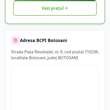
Vezi prețul
Adresa BCPI
Botosani
Strada
Piața Revoluției
, nr. 9
, cod poștal 710236
,
localitate
Botosani
, județ
BOTOSANI