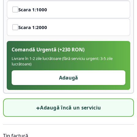
Scara
1:1000
Scara
1:2000
Comandă Urgentă
(+
230
RON)
Livrare în 1-2 zile lucrătoare (fără serviciu urgent: 3-5 zile
lucrătoare)
Adaugă
+
Adaugă încă un serviciu
Tip factură