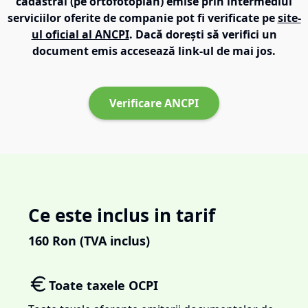
cadastral (pe ortofotoplan) emise prin intermediul
serviciilor oferite de companie pot fi verificate pe
site-
ul oficial al ANCPI
. Dacă dorești să verifici un
document emis accesează link-ul de mai jos.
Verificare ANCPI
Ce este inclus in tarif
160
Ron (TVA inclus)
Toate taxele OCPI