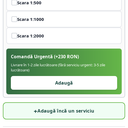
Scara
1:500
Scara
1:1000
Scara
1:2000
Comandă Urgentă
(+
230
RON)
Livrare în 1-2 zile lucrătoare (fără serviciu urgent: 3-5 zile
lucrătoare)
Adaugă
+
Adaugă încă un serviciu