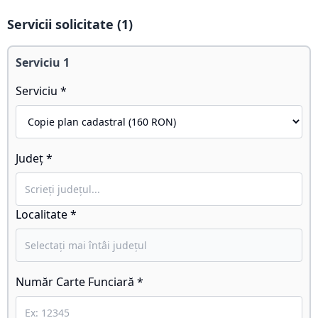
Servicii solicitate (
1
)
Serviciu
1
Serviciu *
Județ *
Localitate *
Număr Carte Funciară *