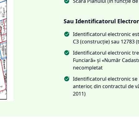
Scara Planului (în funcție de
Sau Identificatorul Electro
Identificatorul electronic 
C3 (construcție) sau 12783 (
Identificatorul electronic 
Funciară» și «Număr Cadas
necompletat
Identificatorul electronic s
anterior, din contractul de
2011)