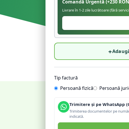
Comandă Urgentă
(+
230
RON
Livrare în 1-2 zile lucrătoare (fără servic
+
Adaugă
Tip factură
Persoană fizică
Persoană juri
Trimitere și pe WhatsApp (
Trimiterea documentelor pe număru
indicată.