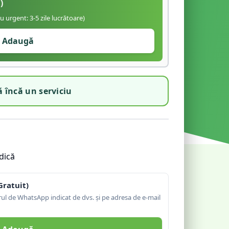
)
iu urgent: 3-5 zile lucrătoare)
Adaugă
 încă un serviciu
dică
Gratuit)
l de WhatsApp indicat de dvs. și pe adresa de e-mail