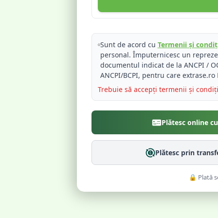
Sunt de acord cu
Termenii și condiți
personal. Împuternicesc un reprez
documentul indicat de la ANCPI / OC
ANCPI/BCPI, pentru care extrase.ro 
Trebuie să accepți termenii și condiț
Plătesc online c
Plătesc prin trans
🔒 Plată s