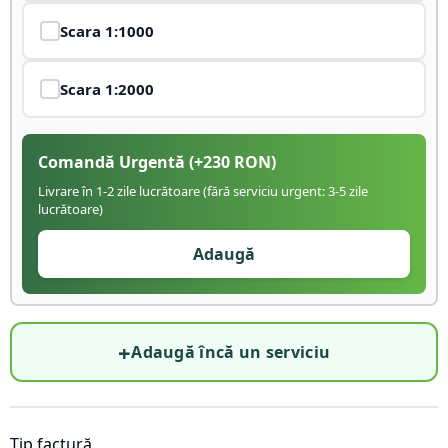
Scara
1:1000
Scara
1:2000
Comandă Urgentă
(+
230
RON)
Livrare în 1-2 zile lucrătoare (fără serviciu urgent: 3-5 zile
lucrătoare)
Adaugă
+
Adaugă încă un serviciu
Tip factură