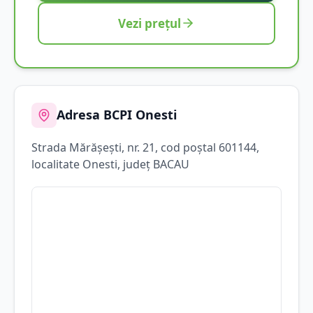
Vezi prețul
Adresa BCPI
Onesti
Strada
Mărăşeşti
, nr. 21
, cod poștal 601144
,
localitate
Onesti
, județ
BACAU