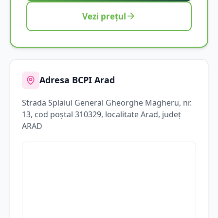
Vezi prețul
Adresa BCPI
Arad
Strada
Splaiul General Gheorghe Magheru
, nr.
13
, cod poștal 310329
, localitate
Arad
, județ
ARAD