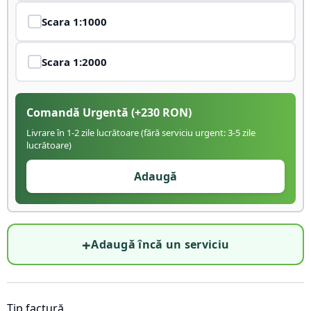
Scara
1:1000
Scara
1:2000
Comandă Urgentă
(+
230
RON)
Livrare în 1-2 zile lucrătoare (fără serviciu urgent: 3-5 zile
lucrătoare)
Adaugă
+
Adaugă încă un serviciu
Tip factură