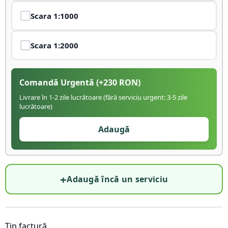
Scara
1:1000
Scara
1:2000
Comandă Urgentă
(+
230
RON)
Livrare în 1-2 zile lucrătoare (fără serviciu urgent: 3-5 zile
lucrătoare)
Adaugă
+
Adaugă încă un serviciu
Tip factură