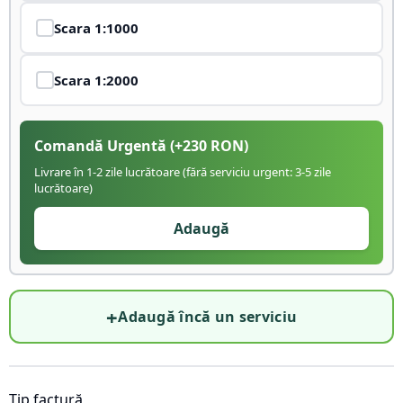
Scara
1:1000
Scara
1:2000
Comandă Urgentă
(+
230
RON)
Livrare în 1-2 zile lucrătoare (fără serviciu urgent: 3-5 zile
lucrătoare)
Adaugă
+
Adaugă încă un serviciu
Tip factură