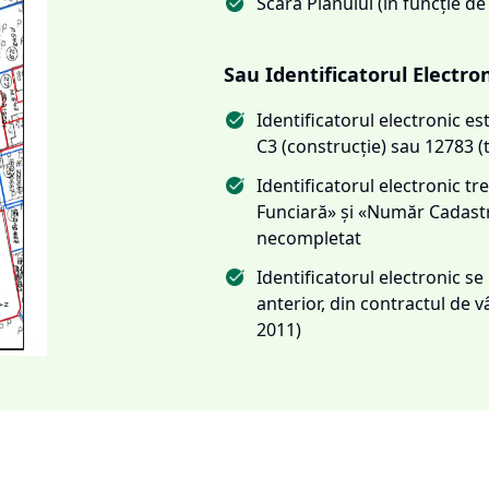
Scara Planului (în funcție de
Sau Identificatorul Electro
Identificatorul electronic 
C3 (construcție) sau 12783 (
Identificatorul electronic 
Funciară» și «Număr Cadas
necompletat
Identificatorul electronic s
anterior, din contractul de
2011)