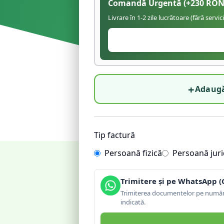
Comandă Urgentă
(+
230
RON
Livrare în 1-2 zile lucrătoare (fără servic
+
Adaugă
Tip factură
Persoană fizică
Persoană juri
Trimitere și pe WhatsApp (
Trimiterea documentelor pe număru
indicată.