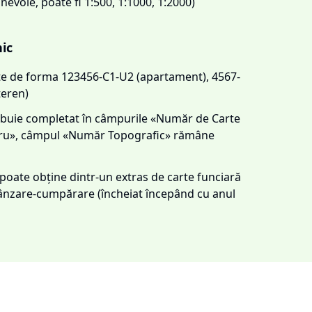
 nevoie, poate fi 1:500, 1:1000, 1:2000)
nic
este de forma 123456-C1-U2 (apartament), 4567-
teren)
trebuie completat în câmpurile «Număr de Carte
tru», câmpul «Număr Topografic» rămâne
e poate obține dintr-un extras de carte funciară
 vânzare-cumpărare (încheiat începând cu anul