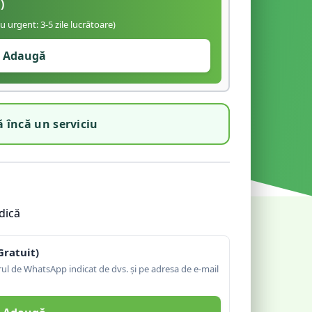
)
iu urgent: 3-5 zile lucrătoare)
Adaugă
 încă un serviciu
dică
Gratuit)
l de WhatsApp indicat de dvs. și pe adresa de e-mail