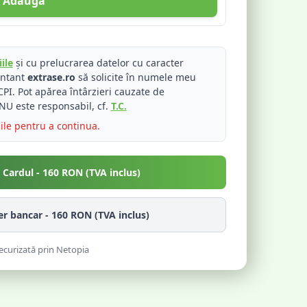
Adaugă
ile
și cu prelucrarea datelor cu caracter
entant
extrase.ro
să solicite în numele meu
PI. Pot apărea întârzieri cauzate de
NU este responsabil, cf.
T.C.
iile pentru a continua.
u Cardul -
160
RON (TVA inclus)
fer bancar -
160
RON (TVA inclus)
ecurizată prin Netopia