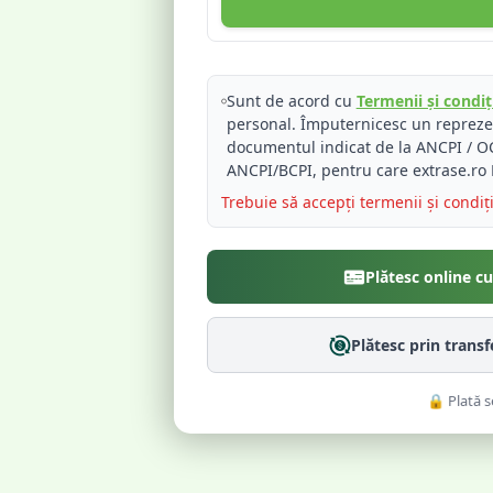
Sunt de acord cu
Termenii și condiți
personal. Împuternicesc un reprez
documentul indicat de la ANCPI / OC
ANCPI/BCPI, pentru care extrase.ro 
Trebuie să accepți termenii și condiț
Plătesc online c
Plătesc prin trans
🔒 Plată s