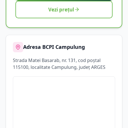
Vezi prețul
Adresa BCPI
Campulung
Strada
Matei Basarab
, nr. 131
, cod poștal
115100
, localitate
Campulung
, județ
ARGES