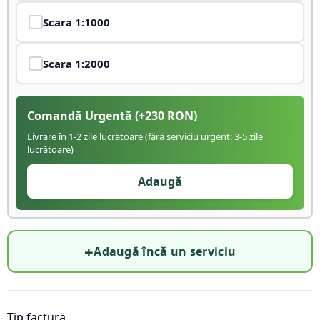
Scara
1:1000
Scara
1:2000
Comandă Urgentă
(+
230
RON)
Livrare în 1-2 zile lucrătoare (fără serviciu urgent: 3-5 zile
lucrătoare)
Adaugă
+
Adaugă încă un serviciu
Tip factură