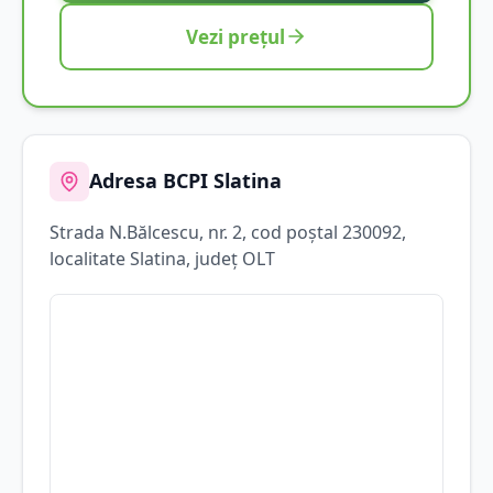
Vezi prețul
Adresa BCPI
Slatina
Strada
N.Bălcescu
, nr. 2
, cod poștal 230092
,
localitate
Slatina
, județ
OLT