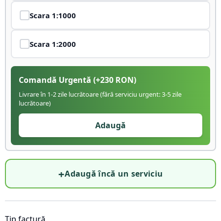
Scara
1:1000
Scara
1:2000
Comandă Urgentă
(+
230
RON)
Livrare în 1-2 zile lucrătoare (fără serviciu urgent: 3-5 zile
lucrătoare)
Adaugă
+
Adaugă încă un serviciu
Tip factură