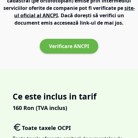
cadastral (pe ortofotoplan) emise prin intermediul
serviciilor oferite de companie pot fi verificate pe
site-
ul oficial al ANCPI
. Dacă dorești să verifici un
document emis accesează link-ul de mai jos.
Verificare ANCPI
Ce este inclus in tarif
160
Ron (TVA inclus)
Toate taxele OCPI