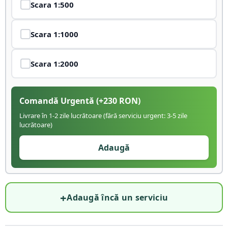
Scara
1:500
Scara
1:1000
Scara
1:2000
Comandă Urgentă
(+
230
RON)
Livrare în 1-2 zile lucrătoare (fără serviciu urgent: 3-5 zile
lucrătoare)
Adaugă
+
Adaugă încă un serviciu