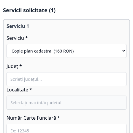
Servicii solicitate (
1
)
Serviciu
1
Serviciu *
Județ *
Localitate *
Număr Carte Funciară *