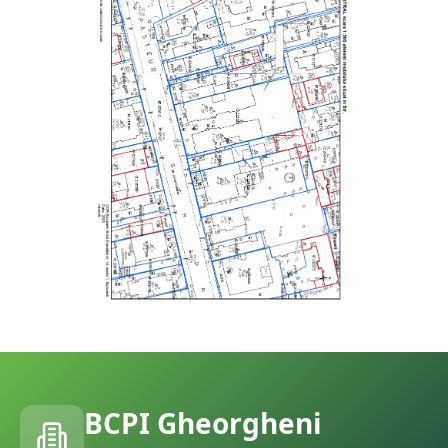
BCPI
Gheorgheni