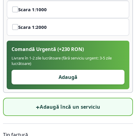
Scara
1:1000
Scara
1:2000
Comandă Urgentă
(+
230
RON)
Livrare în 1-2 zile lucrătoare (fără serviciu urgent: 3-5 zile
lucrătoare)
Adaugă
+
Adaugă încă un serviciu
Tip factură