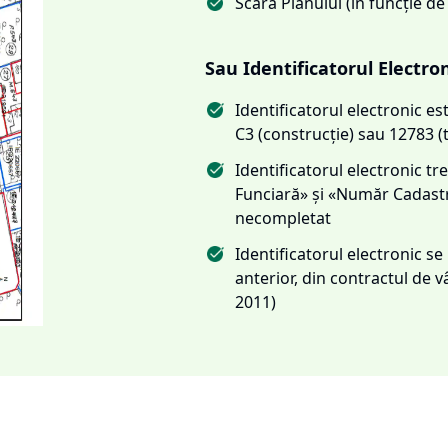
Scara Planului (în funcție de
Sau Identificatorul Electro
Identificatorul electronic 
C3 (construcție) sau 12783 (
Identificatorul electronic 
Funciară» și «Număr Cadas
necompletat
Identificatorul electronic s
anterior, din contractul de
2011)