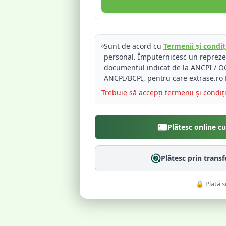
Sunt de acord cu
Termenii și condiți
personal. Împuternicesc un reprez
documentul indicat de la ANCPI / OC
ANCPI/BCPI, pentru care extrase.ro 
Trebuie să accepți termenii și condiț
Plătesc online c
Plătesc prin trans
🔒 Plată s