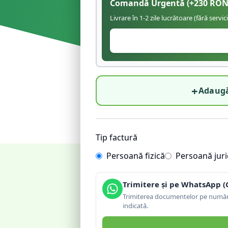
Comandă Urgentă
(+
230
RON
Livrare în 1-2 zile lucrătoare (fără servic
+
Adaugă
Tip factură
Persoană fizică
Persoană juri
Trimitere și pe WhatsApp (
Trimiterea documentelor pe număru
indicată.