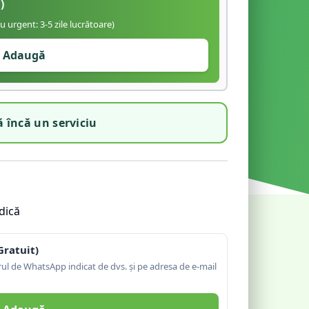
)
iu urgent: 3-5 zile lucrătoare)
Adaugă
 încă un serviciu
dică
Gratuit)
l de WhatsApp indicat de dvs. și pe adresa de e-mail