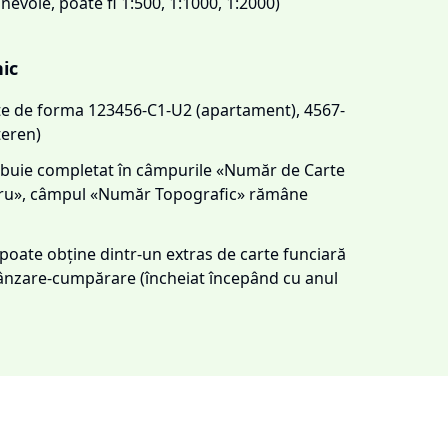
 nevoie, poate fi 1:500, 1:1000, 1:2000)
nic
este de forma 123456-C1-U2 (apartament), 4567-
teren)
trebuie completat în câmpurile «Număr de Carte
tru», câmpul «Număr Topografic» rămâne
e poate obține dintr-un extras de carte funciară
 vânzare-cumpărare (încheiat începând cu anul