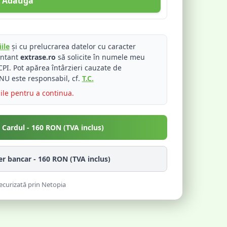
Adaugă
ile
și cu prelucrarea datelor cu caracter
entant
extrase.ro
să solicite în numele meu
PI. Pot apărea întârzieri cauzate de
NU este responsabil, cf.
T.C.
iile pentru a continua.
u Cardul -
160
RON (TVA inclus)
fer bancar -
160
RON (TVA inclus)
ecurizată prin Netopia