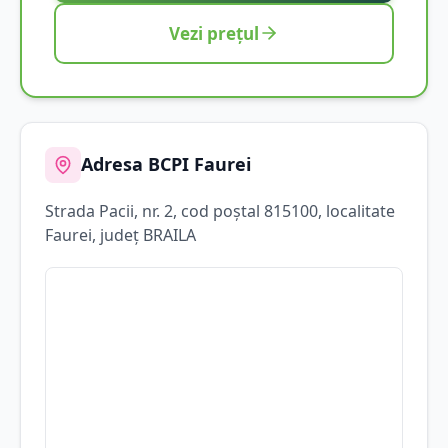
Vezi prețul
Adresa BCPI
Faurei
Strada
Pacii
, nr. 2
, cod poștal 815100
, localitate
Faurei
, județ
BRAILA