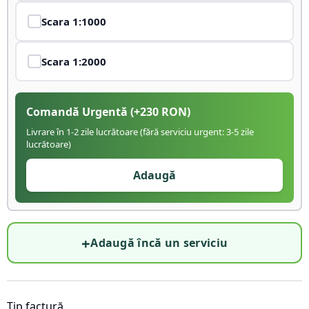
Scara
1:1000
Scara
1:2000
Comandă Urgentă
(+
230
RON)
Livrare în 1-2 zile lucrătoare (fără serviciu urgent: 3-5 zile
lucrătoare)
Adaugă
+
Adaugă încă un serviciu
Tip factură