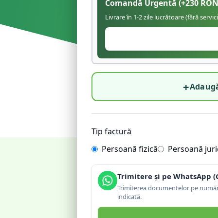
Comandă Urgentă
(+
230
RON
Livrare în 1-2 zile lucrătoare (fără servic
+
Adaugă
Tip factură
Persoană fizică
Persoană juri
Trimitere și pe WhatsApp (
Trimiterea documentelor pe număru
indicată.