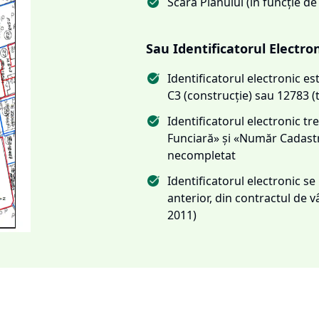
Scara Planului (în funcție de
Sau Identificatorul Electro
Identificatorul electronic 
C3 (construcție) sau 12783 (
Identificatorul electronic 
Funciară» și «Număr Cadas
necompletat
Identificatorul electronic s
anterior, din contractul de
2011)