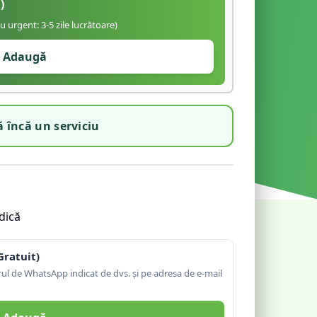
)
iu urgent: 3-5 zile lucrătoare)
Adaugă
 încă un serviciu
dică
Gratuit)
l de WhatsApp indicat de dvs. și pe adresa de e-mail