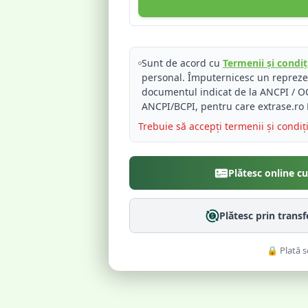
Sunt de acord cu
Termenii și condiți
personal. Împuternicesc un reprez
documentul indicat de la ANCPI / OC
ANCPI/BCPI, pentru care extrase.ro 
Trebuie să accepți termenii și condiț
Plătesc online c
Plătesc prin trans
🔒 Plată s