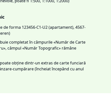
 nevoie, poate fi 1:500, 1:1000, 1:2000)
nic
este de forma 123456-C1-U2 (apartament), 4567-
teren)
trebuie completat în câmpurile «Număr de Carte
tru», câmpul «Număr Topografic» rămâne
e poate obține dintr-un extras de carte funciară
 vânzare-cumpărare (încheiat începând cu anul