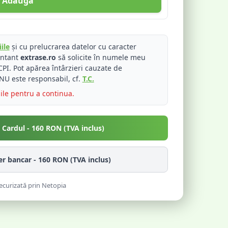
Adaugă
ile
și cu prelucrarea datelor cu caracter
entant
extrase.ro
să solicite în numele meu
PI. Pot apărea întârzieri cauzate de
NU este responsabil, cf.
T.C.
iile pentru a continua.
u Cardul -
160
RON (TVA inclus)
fer bancar -
160
RON (TVA inclus)
ecurizată prin Netopia