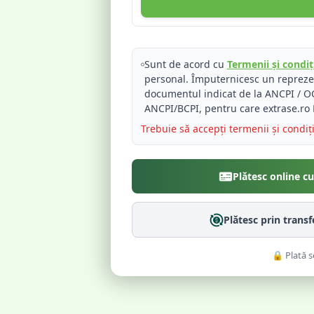
Sunt de acord cu
Termenii și condiți
personal. Împuternicesc un reprez
documentul indicat de la ANCPI / OC
ANCPI/BCPI, pentru care extrase.ro 
Trebuie să accepți termenii și condiț
Plătesc online c
Plătesc prin trans
🔒 Plată s