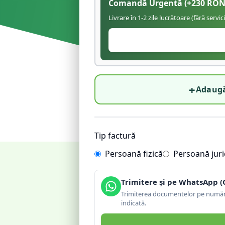
Comandă Urgentă
(+
230
RON
Livrare în 1-2 zile lucrătoare (fără servic
+
Adaugă
Tip factură
Persoană fizică
Persoană juri
Trimitere și pe WhatsApp (
Trimiterea documentelor pe număru
indicată.