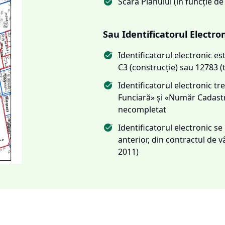
Scara Planului (în funcție de
Sau Identificatorul Electro
Identificatorul electronic 
C3 (construcție) sau 12783 (
Identificatorul electronic 
Funciară» și «Număr Cadas
necompletat
Identificatorul electronic s
anterior, din contractul de
2011)