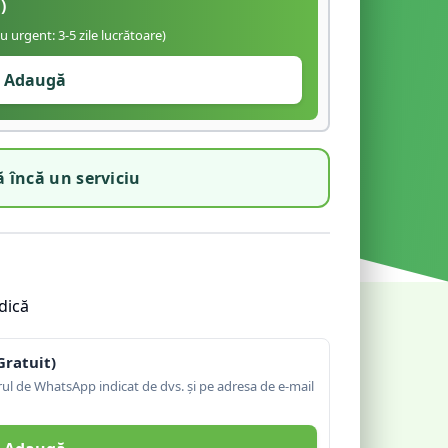
)
iu urgent: 3-5 zile lucrătoare)
Adaugă
 încă un serviciu
dică
Gratuit)
l de WhatsApp indicat de dvs. și pe adresa de e-mail