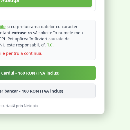
Adaugă
ile
și cu prelucrarea datelor cu caracter
entant
extrase.ro
să solicite în numele meu
PI. Pot apărea întârzieri cauzate de
NU este responsabil, cf.
T.C.
iile pentru a continua.
u Cardul -
160
RON (TVA inclus)
fer bancar -
160
RON (TVA inclus)
ecurizată prin Netopia