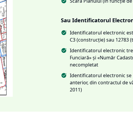
Scara Planului (în funcție de
Sau Identificatorul Electro
Identificatorul electronic 
C3 (construcție) sau 12783 (
Identificatorul electronic 
Funciară» și «Număr Cadas
necompletat
Identificatorul electronic s
anterior, din contractul de
2011)