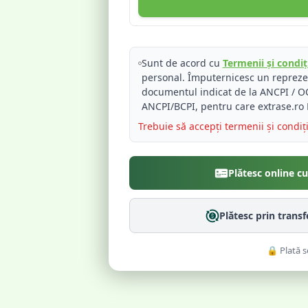
Sunt de acord cu
Termenii și condiți
personal. Împuternicesc un reprez
documentul indicat de la ANCPI / OC
ANCPI/BCPI, pentru care extrase.ro 
Trebuie să accepți termenii și condiț
Plătesc online c
Plătesc prin trans
🔒 Plată s