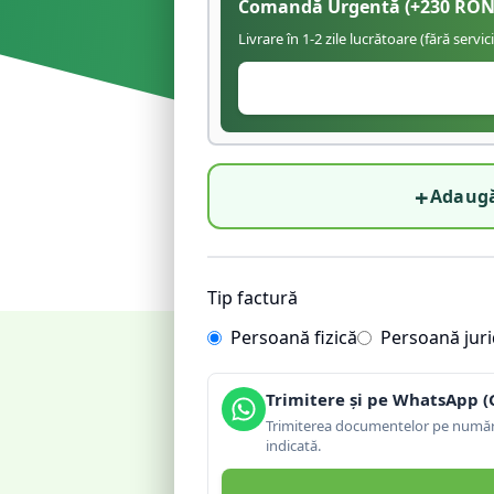
Comandă Urgentă
(+
230
RON
Livrare în 1-2 zile lucrătoare (fără servic
+
Adaugă
Tip factură
Persoană fizică
Persoană juri
Trimitere și pe WhatsApp (
Trimiterea documentelor pe număru
indicată.