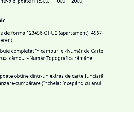
 nevoie, poate fi 1:500, 1:1000, 1:2000)
nic
este de forma 123456-C1-U2 (apartament), 4567-
teren)
trebuie completat în câmpurile «Număr de Carte
tru», câmpul «Număr Topografic» rămâne
e poate obține dintr-un extras de carte funciară
 vânzare-cumpărare (încheiat începând cu anul