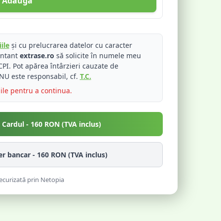
Adaugă
ile
și cu prelucrarea datelor cu caracter
entant
extrase.ro
să solicite în numele meu
PI. Pot apărea întârzieri cauzate de
NU este responsabil, cf.
T.C.
iile pentru a continua.
u Cardul -
160
RON (TVA inclus)
fer bancar -
160
RON (TVA inclus)
ecurizată prin Netopia