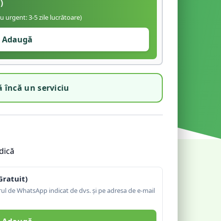
)
iu urgent: 3-5 zile lucrătoare)
Adaugă
 încă un serviciu
dică
Gratuit)
l de WhatsApp indicat de dvs. și pe adresa de e-mail