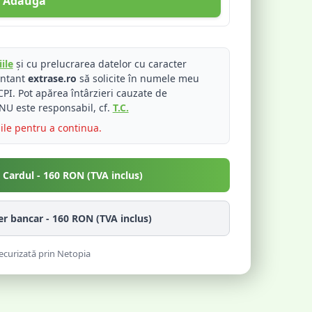
Adaugă
ile
și cu prelucrarea datelor cu caracter
entant
extrase.ro
să solicite în numele meu
PI. Pot apărea întârzieri cauzate de
NU este responsabil, cf.
T.C.
iile pentru a continua.
u Cardul -
160
RON (TVA inclus)
fer bancar -
160
RON (TVA inclus)
ecurizată prin Netopia