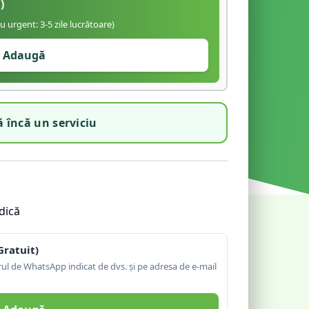
)
iu urgent: 3-5 zile lucrătoare)
Adaugă
 încă un serviciu
dică
Gratuit)
l de WhatsApp indicat de dvs. și pe adresa de e-mail