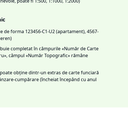
 nevoie, poate fi 1:500, 1:1000, 1:2000)
nic
este de forma 123456-C1-U2 (apartament), 4567-
teren)
trebuie completat în câmpurile «Număr de Carte
tru», câmpul «Număr Topografic» rămâne
e poate obține dintr-un extras de carte funciară
 vânzare-cumpărare (încheiat începând cu anul