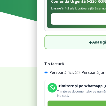
Comandă Urgentă
(+
230
RON
Livrare în 1-2 zile lucrătoare (fără servic
+
Adaugă
Tip factură
Persoană fizică
Persoană juri
Trimitere și pe WhatsApp (
Trimiterea documentelor pe număru
indicată.