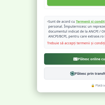
Sunt de acord cu
Termenii și condiți
personal. Împuternicesc un reprez
documentul indicat de la ANCPI / OC
ANCPI/BCPI, pentru care extrase.ro 
Trebuie să accepți termenii și condiț
Plătesc online c
Plătesc prin trans
🔒 Plată s