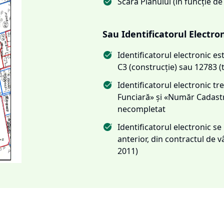
Scara Planului (în funcție de
Sau Identificatorul Electro
Identificatorul electronic 
C3 (construcție) sau 12783 (
Identificatorul electronic 
Funciară» și «Număr Cadas
necompletat
Identificatorul electronic s
anterior, din contractul de
2011)