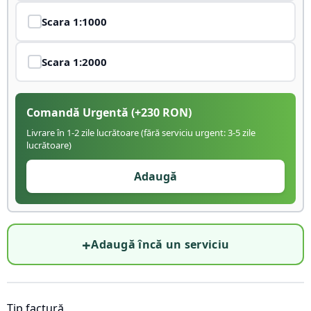
Scara
1:1000
Scara
1:2000
Comandă Urgentă
(+
230
RON)
Livrare în 1-2 zile lucrătoare (fără serviciu urgent: 3-5 zile
lucrătoare)
Adaugă
+
Adaugă încă un serviciu
Tip factură