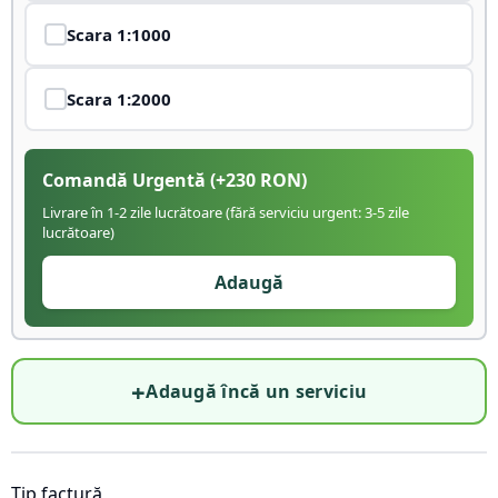
Scara
1:1000
Scara
1:2000
Comandă Urgentă
(+
230
RON)
Livrare în 1-2 zile lucrătoare (fără serviciu urgent: 3-5 zile
lucrătoare)
Adaugă
+
Adaugă încă un serviciu
Tip factură