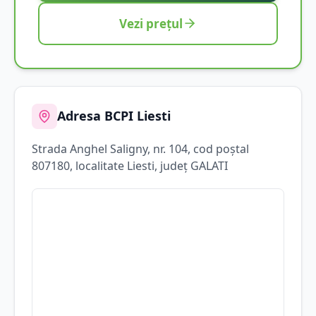
Vezi prețul
Adresa BCPI
Liesti
Strada
Anghel Saligny
, nr. 104
, cod poștal
807180
, localitate
Liesti
, județ
GALATI