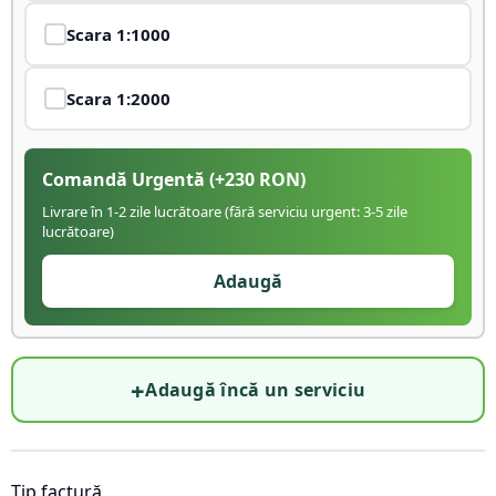
Scara
1:1000
Scara
1:2000
Comandă Urgentă
(+
230
RON)
Livrare în 1-2 zile lucrătoare (fără serviciu urgent: 3-5 zile
lucrătoare)
Adaugă
+
Adaugă încă un serviciu
Tip factură