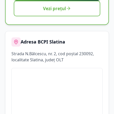
Vezi prețul
Adresa BCPI
Slatina
Strada
N.Bălcescu
, nr. 2
, cod poștal 230092
,
localitate
Slatina
, județ
OLT