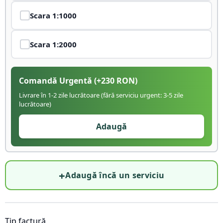
Scara
1:1000
Scara
1:2000
Comandă Urgentă
(+
230
RON)
Livrare în 1-2 zile lucrătoare (fără serviciu urgent: 3-5 zile
lucrătoare)
Adaugă
+
Adaugă încă un serviciu
Tip factură