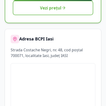
Vezi prețul
Adresa BCPI
Iasi
Strada
Costache Negri
, nr. 48
, cod poștal
700071
, localitate
Iasi
, județ
IASI