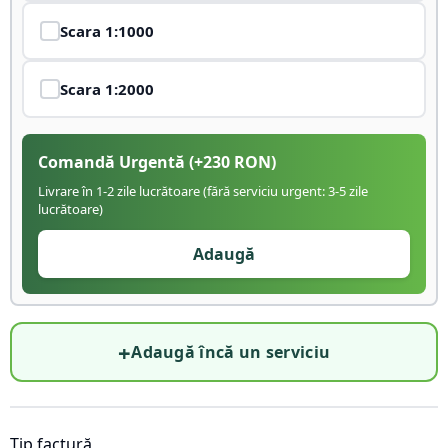
Scara
1:1000
Scara
1:2000
Comandă Urgentă
(+
230
RON)
Livrare în 1-2 zile lucrătoare (fără serviciu urgent: 3-5 zile
lucrătoare)
Adaugă
+
Adaugă încă un serviciu
Tip factură