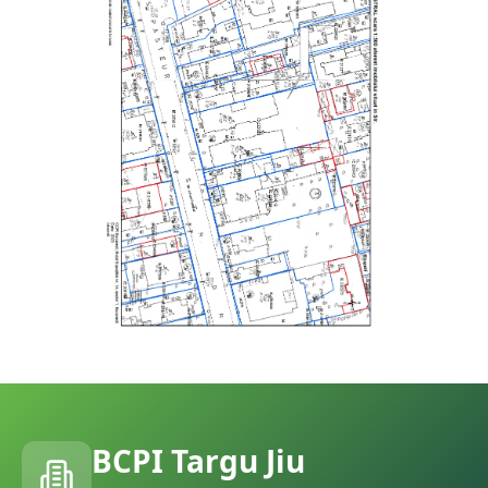
BCPI
Targu Jiu