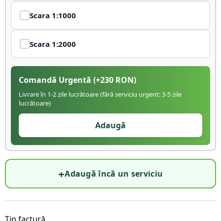
Scara
1:1000
Scara
1:2000
Comandă Urgentă
(+
230
RON)
Livrare în 1-2 zile lucrătoare (fără serviciu urgent: 3-5 zile
lucrătoare)
Adaugă
+
Adaugă încă un serviciu
Tip factură