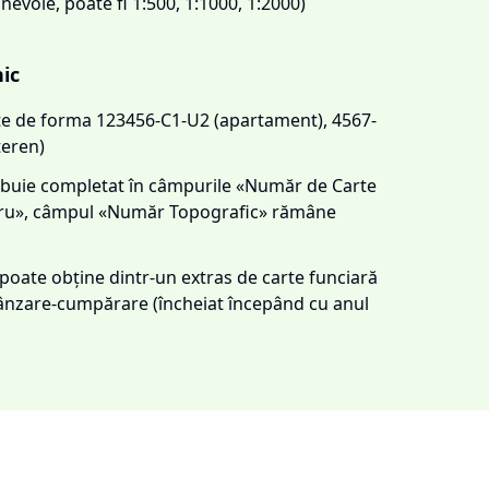
 nevoie, poate fi 1:500, 1:1000, 1:2000)
nic
este de forma 123456-C1-U2 (apartament), 4567-
teren)
trebuie completat în câmpurile «Număr de Carte
tru», câmpul «Număr Topografic» rămâne
e poate obține dintr-un extras de carte funciară
 vânzare-cumpărare (încheiat începând cu anul