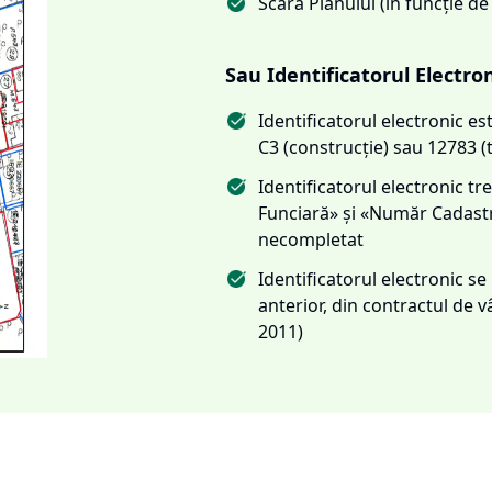
Scara Planului (în funcție de
Sau Identificatorul Electro
Identificatorul electronic 
C3 (construcție) sau 12783 (
Identificatorul electronic 
Funciară» și «Număr Cadas
necompletat
Identificatorul electronic s
anterior, din contractul de
2011)