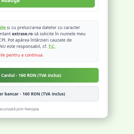
Adaugă
ile
și cu prelucrarea datelor cu caracter
entant
extrase.ro
să solicite în numele meu
PI. Pot apărea întârzieri cauzate de
NU este responsabil, cf.
T.C.
iile pentru a continua.
u Cardul -
160
RON (TVA inclus)
fer bancar -
160
RON (TVA inclus)
ecurizată prin Netopia