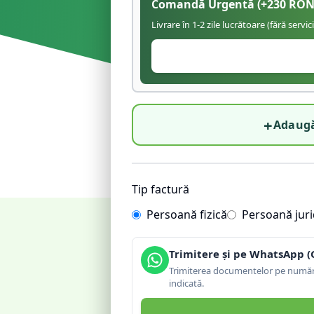
Comandă Urgentă
(+
230
RON
Livrare în 1-2 zile lucrătoare (fără servic
+
Adaugă
Tip factură
Persoană fizică
Persoană juri
Trimitere și pe WhatsApp (
Trimiterea documentelor pe număru
indicată.