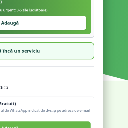
)
iu urgent: 3-5 zile lucrătoare)
Adaugă
 încă un serviciu
dică
Gratuit)
l de WhatsApp indicat de dvs. și pe adresa de e-mail