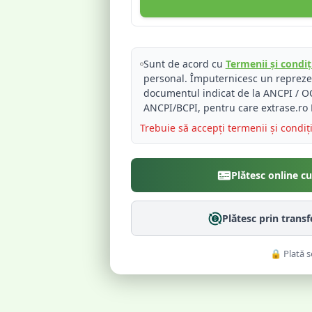
Sunt de acord cu
Termenii și condiți
personal. Împuternicesc un reprez
documentul indicat de la ANCPI / OC
ANCPI/BCPI, pentru care extrase.ro 
Trebuie să accepți termenii și condiț
Plătesc online c
Plătesc prin trans
🔒 Plată s