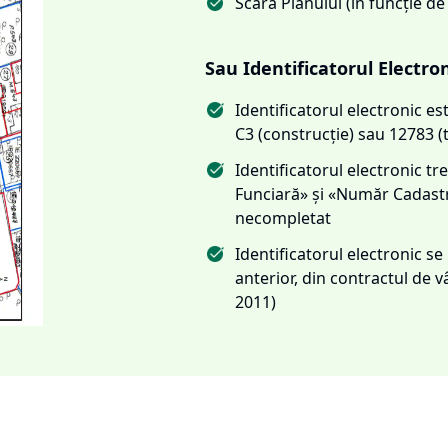
Scara Planului (în funcție de
Sau Identificatorul Electro
Identificatorul electronic 
C3 (construcție) sau 12783 (
Identificatorul electronic 
Funciară» și «Număr Cadas
necompletat
Identificatorul electronic s
anterior, din contractul de
2011)