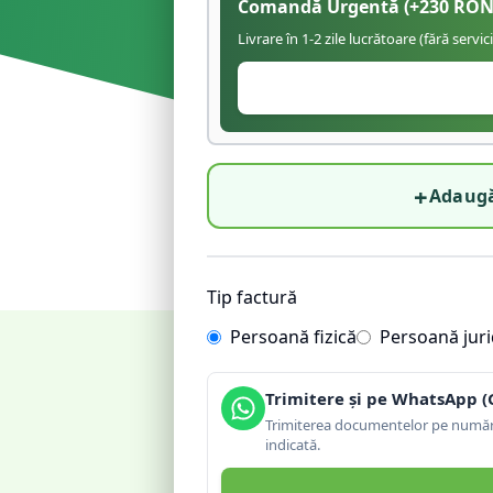
Comandă Urgentă
(+
230
RON
Livrare în 1-2 zile lucrătoare (fără servic
+
Adaugă
Tip factură
Persoană fizică
Persoană juri
Trimitere și pe WhatsApp (
Trimiterea documentelor pe număru
indicată.