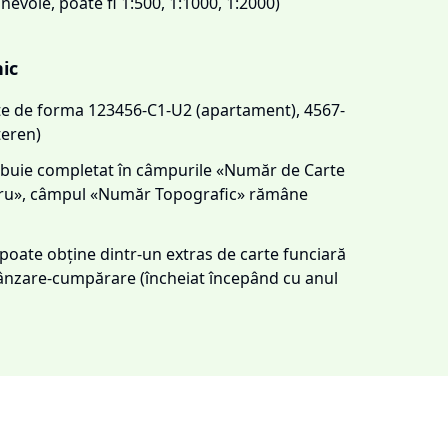
 nevoie, poate fi 1:500, 1:1000, 1:2000)
nic
este de forma 123456-C1-U2 (apartament), 4567-
teren)
trebuie completat în câmpurile «Număr de Carte
tru», câmpul «Număr Topografic» rămâne
e poate obține dintr-un extras de carte funciară
 vânzare-cumpărare (încheiat începând cu anul