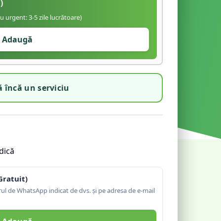
)
iu urgent: 3-5 zile lucrătoare)
Adaugă
 încă un serviciu
dică
Gratuit)
l de WhatsApp indicat de dvs. și pe adresa de e-mail