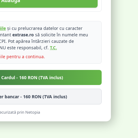
Adaugă
ile
și cu prelucrarea datelor cu caracter
entant
extrase.ro
să solicite în numele meu
PI. Pot apărea întârzieri cauzate de
NU este responsabil, cf.
T.C.
iile pentru a continua.
u Cardul -
160
RON (TVA inclus)
fer bancar -
160
RON (TVA inclus)
ecurizată prin Netopia