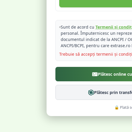
Sunt de acord cu
Termenii și condiți
personal. Împuternicesc un reprez
documentul indicat de la ANCPI / OC
ANCPI/BCPI, pentru care extrase.ro 
Trebuie să accepți termenii și condiț
Plătesc online c
Plătesc prin trans
🔒 Plată s