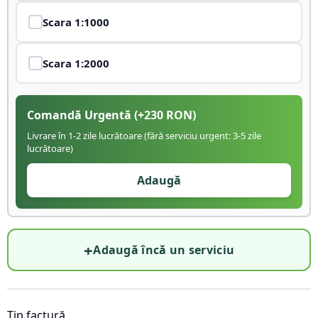
Scara
1:1000
Scara
1:2000
Comandă Urgentă
(+
230
RON)
Livrare în 1-2 zile lucrătoare (fără serviciu urgent: 3-5 zile
lucrătoare)
Adaugă
+
Adaugă încă un serviciu
Tip factură