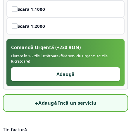
Scara
1:1000
Scara
1:2000
Comandă Urgentă
(+
230
RON)
Livrare în 1-2 zile lucrătoare (fără serviciu urgent: 3-5 zile
lucrătoare)
Adaugă
+
Adaugă încă un serviciu
Tip factură