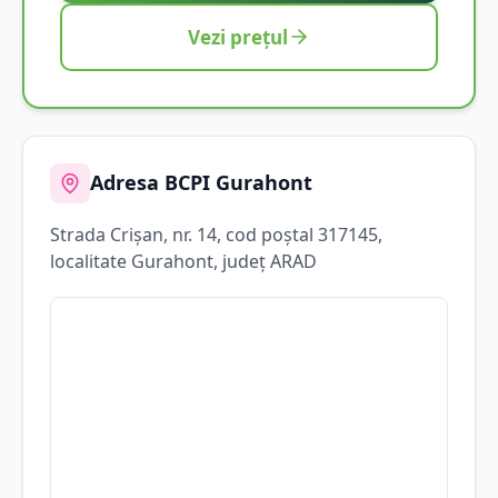
Vezi prețul
Adresa BCPI
Gurahont
Strada
Crişan
, nr. 14
, cod poștal 317145
,
localitate
Gurahont
, județ
ARAD