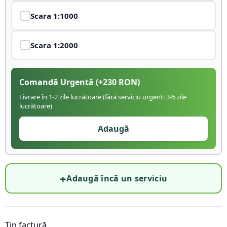
Scara
1:1000
Scara
1:2000
Comandă Urgentă
(+
230
RON)
Livrare în 1-2 zile lucrătoare (fără serviciu urgent: 3-5 zile
lucrătoare)
Adaugă
+
Adaugă încă un serviciu
Tip factură