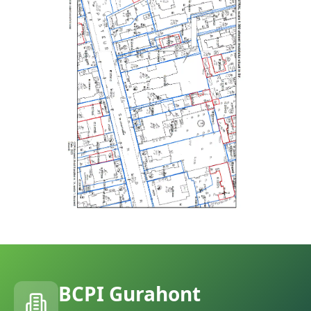
BCPI
Gurahont