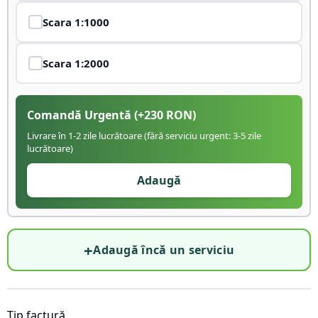
Scara
1:1000
Scara
1:2000
Comandă Urgentă
(+
230
RON)
Livrare în 1-2 zile lucrătoare (fără serviciu urgent: 3-5 zile
lucrătoare)
Adaugă
+
Adaugă încă un serviciu
Tip factură