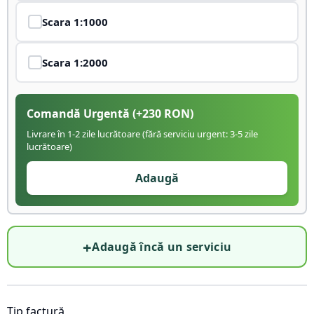
Scara
1:1000
Scara
1:2000
Comandă Urgentă
(+
230
RON)
Livrare în 1-2 zile lucrătoare (fără serviciu urgent: 3-5 zile
lucrătoare)
Adaugă
+
Adaugă încă un serviciu
Tip factură