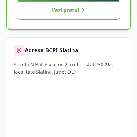
Vezi prețul
Adresa BCPI
Slatina
Strada
N.Bălcescu
, nr. 2
, cod poștal 230092
,
localitate
Slatina
, județ
OLT