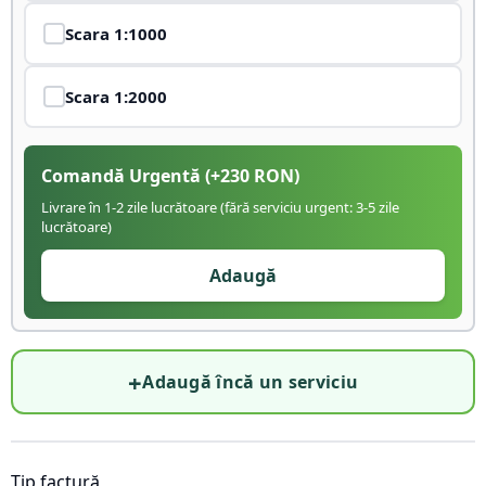
Scara
1:1000
Scara
1:2000
Comandă Urgentă
(+
230
RON)
Livrare în 1-2 zile lucrătoare (fără serviciu urgent: 3-5 zile
lucrătoare)
Adaugă
+
Adaugă încă un serviciu
Tip factură