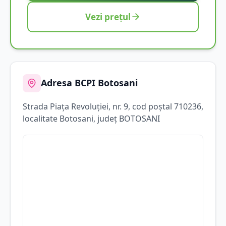
Vezi prețul
Adresa BCPI
Botosani
Strada
Piața Revoluției
, nr. 9
, cod poștal 710236
,
localitate
Botosani
, județ
BOTOSANI