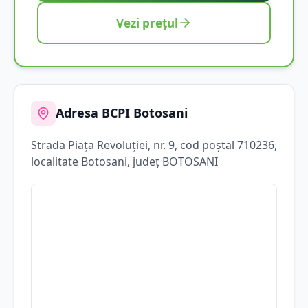
Vezi prețul
Adresa BCPI
Botosani
Strada
Piața Revoluției
, nr. 9
, cod poștal 710236
,
localitate
Botosani
, județ
BOTOSANI