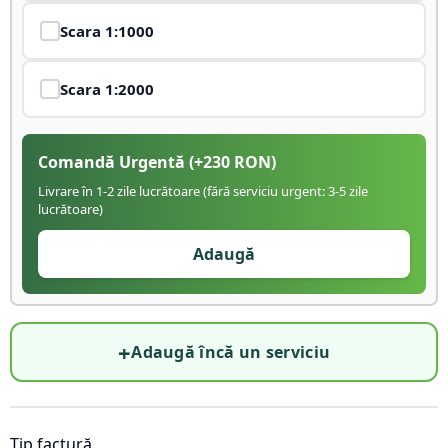
Scara
1:1000
Scara
1:2000
Comandă Urgentă
(+
230
RON)
Livrare în 1-2 zile lucrătoare (fără serviciu urgent: 3-5 zile
lucrătoare)
Adaugă
+
Adaugă încă un serviciu
Tip factură