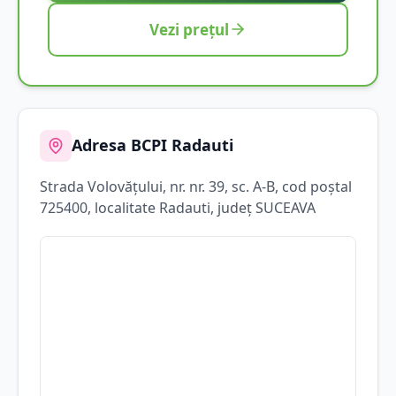
Vezi prețul
Adresa BCPI
Radauti
Strada
Volovățului
, nr. nr. 39, sc. A-B
, cod poștal
725400
, localitate
Radauti
, județ
SUCEAVA