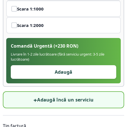
Scara
1:1000
Scara
1:2000
Comandă Urgentă
(+
230
RON)
Livrare în 1-2 zile lucrătoare (fără serviciu urgent: 3-5 zile
lucrătoare)
Adaugă
+
Adaugă încă un serviciu
Tip factură