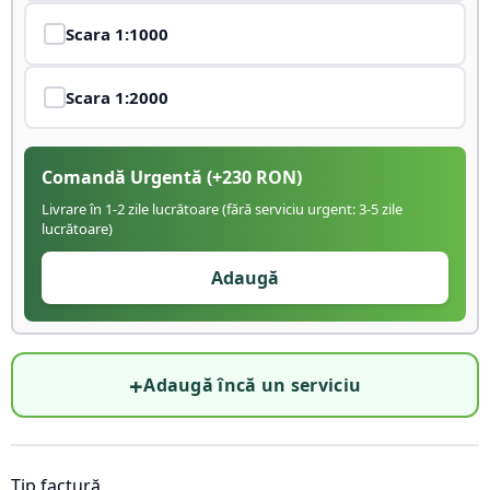
Scara
1:1000
Scara
1:2000
Comandă Urgentă
(+
230
RON)
Livrare în 1-2 zile lucrătoare (fără serviciu urgent: 3-5 zile
lucrătoare)
Adaugă
+
Adaugă încă un serviciu
Tip factură