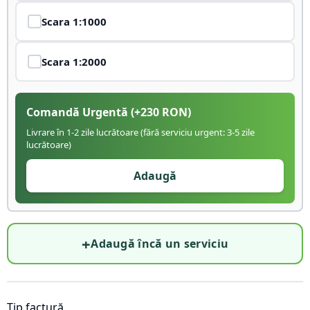
Scara
1:1000
Scara
1:2000
Comandă Urgentă
(+
230
RON)
Livrare în 1-2 zile lucrătoare (fără serviciu urgent: 3-5 zile
lucrătoare)
Adaugă
+
Adaugă încă un serviciu
Tip factură