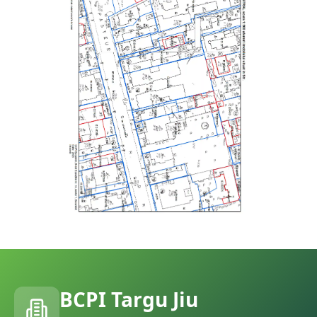
BCPI
Targu Jiu