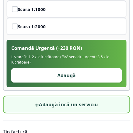
Scara
1:1000
Scara
1:2000
Comandă Urgentă
(+
230
RON)
Livrare în 1-2 zile lucrătoare (fără serviciu urgent: 3-5 zile
lucrătoare)
Adaugă
+
Adaugă încă un serviciu
Tip factură