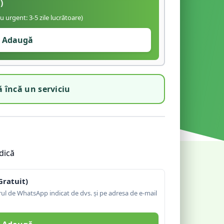
)
iu urgent: 3-5 zile lucrătoare)
Adaugă
 încă un serviciu
dică
Gratuit)
l de WhatsApp indicat de dvs. și pe adresa de e-mail