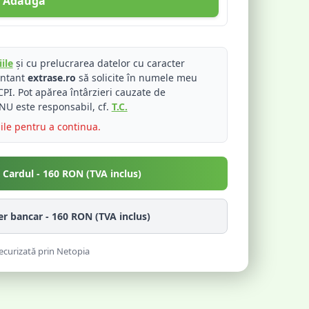
Adaugă
ile
și cu prelucrarea datelor cu caracter
entant
extrase.ro
să solicite în numele meu
PI. Pot apărea întârzieri cauzate de
NU este responsabil, cf.
T.C.
iile pentru a continua.
u Cardul -
160
RON (TVA inclus)
fer bancar -
160
RON (TVA inclus)
ecurizată prin Netopia