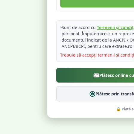
Sunt de acord cu
Termenii și condiți
personal. Împuternicesc un reprez
documentul indicat de la ANCPI / OC
ANCPI/BCPI, pentru care extrase.ro 
Trebuie să accepți termenii și condiț
Plătesc online c
Plătesc prin trans
🔒 Plată s