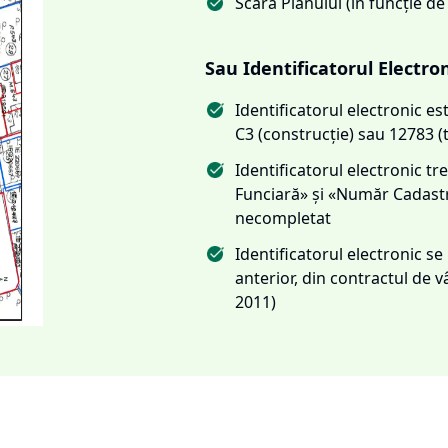
Scara Planului (în funcție de
Sau Identificatorul Electro
Identificatorul electronic 
C3 (construcție) sau 12783 (
Identificatorul electronic 
Funciară» și «Număr Cadas
necompletat
Identificatorul electronic s
anterior, din contractul de
2011)