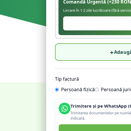
Comandă Urgentă
(+
230
RON
Livrare în 1-2 zile lucrătoare (fără servic
+
Adaugă
Tip factură
Persoană fizică
Persoană juri
Trimitere și pe WhatsApp (
Trimiterea documentelor pe număru
indicată.