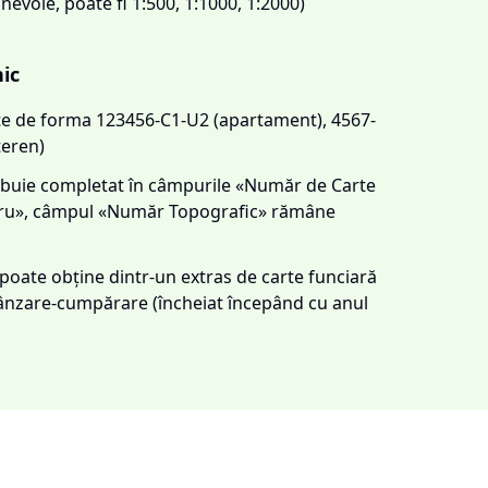
 nevoie, poate fi 1:500, 1:1000, 1:2000)
nic
este de forma 123456-C1-U2 (apartament), 4567-
teren)
trebuie completat în câmpurile «Număr de Carte
tru», câmpul «Număr Topografic» rămâne
e poate obține dintr-un extras de carte funciară
 vânzare-cumpărare (încheiat începând cu anul